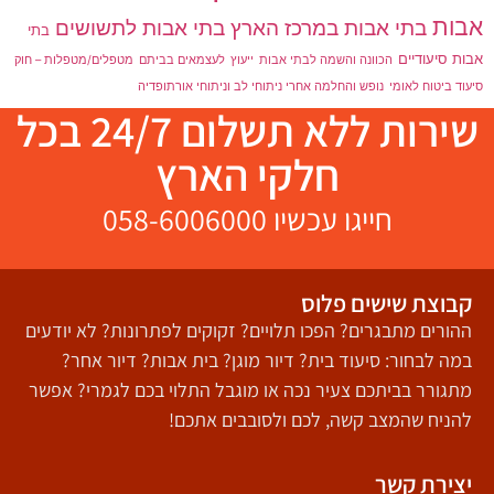
אבות
בתי אבות במרכז הארץ
בתי אבות לתשושים
בתי
אבות סיעודיים
הכוונה והשמה לבתי אבות
ייעוץ
לעצמאים בביתם
מטפלים/מטפלות – חוק
סיעוד ביטוח לאומי
נופש והחלמה אחרי ניתוחי לב וניתוחי אורתופדיה
שירות ללא תשלום 24/7 בכל
חלקי הארץ
חייגו עכשיו
58-6006000
0
קבוצת שישים פלוס
ההורים מתבגרים? הפכו תלויים? זקוקים לפתרונות? לא יודעים
במה לבחור: סיעוד בית? דיור מוגן? בית אבות? דיור אחר?
מתגורר בביתכם צעיר נכה או מוגבל התלוי בכם לגמרי? אפשר
להניח שהמצב קשה, לכם ולסובבים אתכם!
יצירת קשר