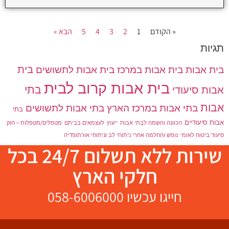
« הקודם
1
2
3
4
5
הבא »
תגיות
בית אבות
בית אבות במרכז
בית אבות לתשושים
בית
בית אבות קרוב לבית
בתי
אבות סיעודי
אבות
בתי אבות במרכז הארץ
בתי אבות לתשושים
בתי
אבות סיעודיים
הכוונה והשמה לבתי אבות
ייעוץ
לעצמאים בביתם
מטפלים/מטפלות – חוק
סיעוד ביטוח לאומי
נופש והחלמה אחרי ניתוחי לב וניתוחי אורתופדיה
שירות ללא תשלום 24/7 בכל
חלקי הארץ
חייגו עכשיו
58-6006000
0