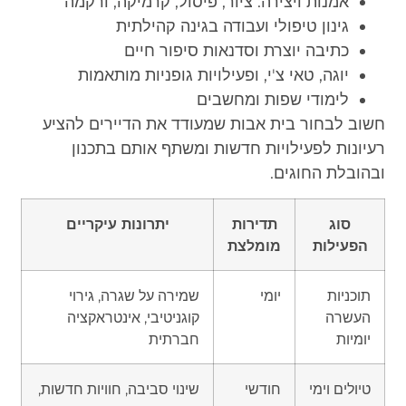
אמנות ויצירה: ציור, פיסול, קרמיקה, ורקמה
גינון טיפולי ועבודה בגינה קהילתית
כתיבה יוצרת וסדנאות סיפור חיים
יוגה, טאי צ'י, ופעילויות גופניות מותאמות
לימודי שפות ומחשבים
חשוב לבחור בית אבות שמעודד את הדיירים להציע
רעיונות לפעילויות חדשות ומשתף אותם בתכנון
ובהובלת החוגים.
סוג
תדירות
יתרונות עיקריים
הפעילות
מומלצת
תוכניות
יומי
שמירה על שגרה, גירוי
העשרה
קוגניטיבי, אינטראקציה
יומיות
חברתית
טיולים וימי
חודשי
שינוי סביבה, חוויות חדשות,